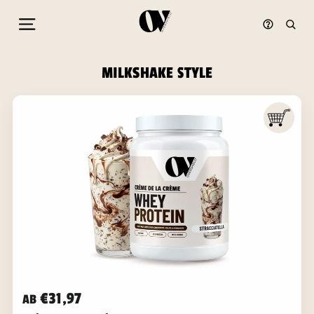
Seitennavigation
Such
Direkt
MILKSHAKE STYLE
zum
Inhalt
€31,97
AB