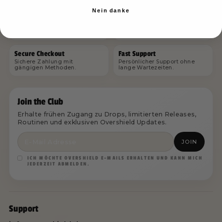
Nein danke
Made in Germany
Patented Ingredients
Entwickelt und produziert in
Premium Markenrohstoffe mit
Deutschland.
wissenschaftlicher Grundlage.
Secure Checkout
Fast Support
Sichere Zahlung mit
Persönlicher Support ohne
gängigen Methoden.
lange Wartezeiten.
Join the Club
Erhalte frühen Zugang zu Drops, limitierten Releases,
Routinen und exklusiven Overshield Updates.
JOIN
ICH MÖCHTE OVERSHIELD E-MAILS ERHALTEN UND KANN MICH
JEDERZEIT ABMELDEN.
Support