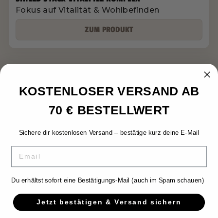
Fokus auf Vitalität & Wohlbefinden
ZUM PRODUKT
KOSTENLOSER VERSAND AB
70 € BESTELLWERT
Sichere dir kostenlosen Versand – bestätige kurz deine E-Mail
EMAIL
OVERSHIELD® SUPPLEMENTS
Made for ambitions, focus and daily
Du erhältst sofort eine Bestätigungs-Mail (auch im Spam schauen)
performance.
Jetzt bestätigen & Versand sichern
Premium Supplements für Menschen, die mehr von ihrem
Alltag erwarten - gemacht für Routine statt Hype.