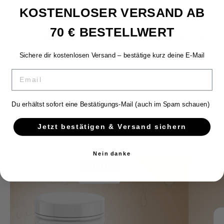
KOSTENLOSER VERSAND AB
Primary
Zimt
70 € BESTELLWERT
Secondary
Getreide
Finish
cremig süß
Sichere dir kostenlosen Versand – bestätige kurz deine E-Mail
EMAIL
Du erhältst sofort eine Bestätigungs-Mail (auch im Spam schauen)
Jetzt bestätigen & Versand sichern
Nein danke