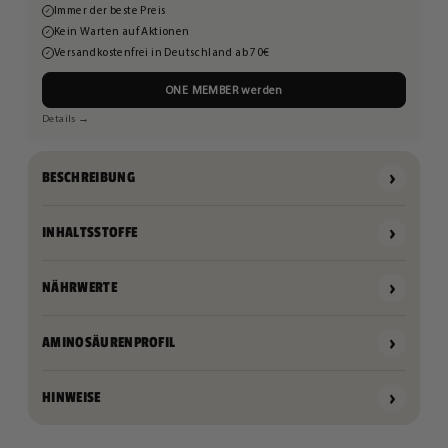
Immer der beste Preis
✓
Kein Warten auf Aktionen
✓
Versandkostenfrei in Deutschland ab 70€
✓
ONE MEMBER werden
Details →
›
BESCHREIBUNG
›
INHALTSSTOFFE
›
NÄHRWERTE
›
AMINOSÄURENPROFIL
›
HINWEISE