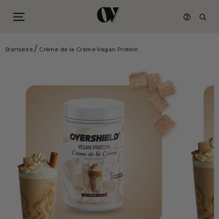
Seitennavigation
Such
Direkt
/
zum
Startseite
Crème de la Crème Vegan Protein
Inhalt