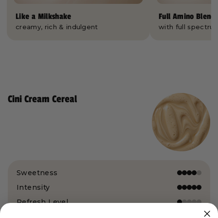
Like a Milkshake
Full Amino Blend
creamy, rich & indulgent
with full spectru
Cini Cream Cereal
Sweetness
Intensity
Refresh Level