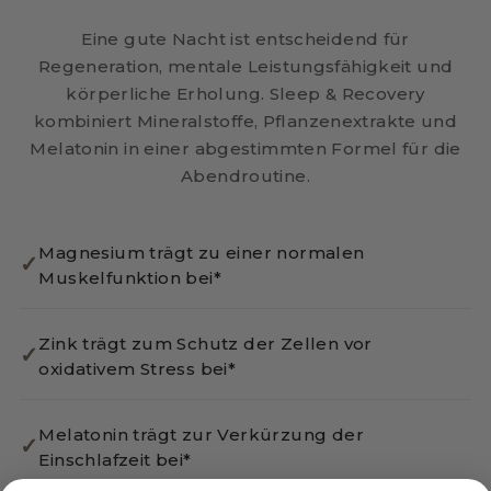
Eine gute Nacht ist entscheidend für
Regeneration, mentale Leistungsfähigkeit und
körperliche Erholung. Sleep & Recovery
kombiniert Mineralstoffe, Pflanzenextrakte und
Melatonin in einer abgestimmten Formel für die
Abendroutine.
Magnesium trägt zu einer normalen
✓
Muskelfunktion bei*
Zink trägt zum Schutz der Zellen vor
✓
oxidativem Stress bei*
Melatonin trägt zur Verkürzung der
✓
Einschlafzeit bei*