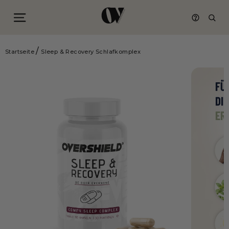
Seitennavigation
Such
Direkt
/
zum
Startseite
Sleep & Recovery Schlafkomplex
Inhalt