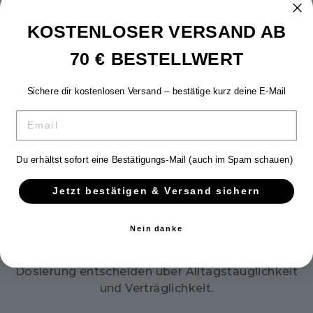
sinnvoll bei Stress, Sport & hoher
✓
KOSTENLOSER VERSAND AB
Alltagsbelastung
70 € BESTELLWERT
*Health Claims gemäß VO (EU) 432/2012.
Sichere dir kostenlosen Versand – bestätige kurz deine E-Mail
EMAIL
Du erhältst sofort eine Bestätigungs-Mail (auch im Spam schauen)
Warum eine abgestimmte Nachtformel den
Jetzt bestätigen & Versand sichern
Unterschied macht
Nicht jedes Schlafprodukt setzt auf
Nein danke
durchdachte Kombinationen. Die Form der
Mineralstoffe, die Qualität der Extrakte und die
Dosierung entscheiden über Alltagstauglichkeit
und Verträglichkeit.