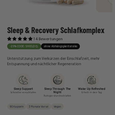
Sleep & Recovery Schlafkomplex
14 Bewertungen
-25% CODE: SHIELD
ohne Abhängigkeitsrisiko
Unterstützung zum Verkürzen der Einschlafzeit, mehr
Entspannung und nächtlicher Regeneration
Sleep Support
Sleep Through The
Wake Up Refreshed
Night
Schneller einschlafen
Erholt in den Tag
Ruhiger durchschlafen
90 Kapseln
3 Monate Vorrat
Vegan