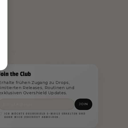
Join the Club
Erhalte frühen Zugang zu Drops,
limitierten Releases, Routinen und
exklusiven Overshield Updates.
JOIN
ICH MÖCHTE OVERSHIELD E-MAILS ERHALTEN UND
KANN MICH JEDERZEIT ABMELDEN.