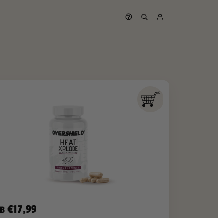
Suche
€17,99
AB