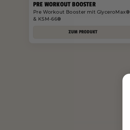
PRE WORKOUT BOOSTER
Pre Workout Booster mit GlyceroMax®
& KSM-66®
ZUM PRODUKT