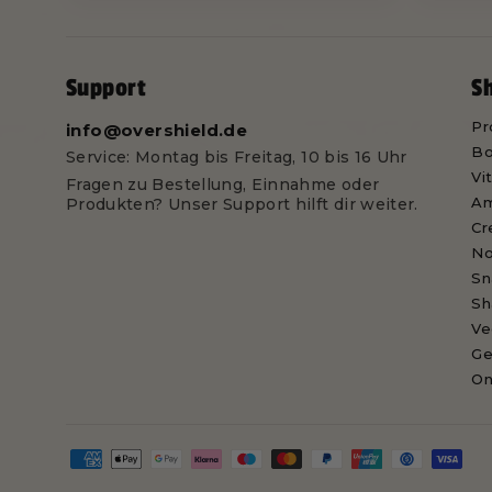
Support
S
Pr
info@overshield.de
Bo
Service: Montag bis Freitag, 10 bis 16 Uhr
Vi
Fragen zu Bestellung, Einnahme oder
Am
Produkten? Unser Support hilft dir weiter.
Cr
No
Sn
Sh
Ve
Ge
On