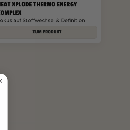
HEAT XPLODE THERMO ENERGY
KOMPLEX
okus auf Stoffwechsel & Definition
ZUM PRODUKT