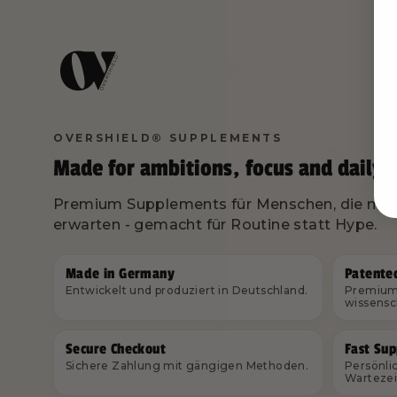
OVERSHIELD® SUPPLEMENTS
Made for ambitions, focus and daily 
Premium Supplements für Menschen, die mehr
erwarten - gemacht für Routine statt Hype.
Made in Germany
Patente
Entwickelt und produziert in Deutschland.
Premium 
wissensc
Secure Checkout
Fast Sup
Sichere Zahlung mit gängigen Methoden.
Persönli
Wartezei