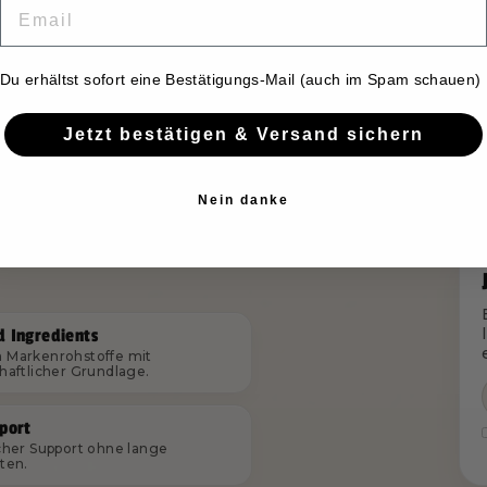
EMAIL
Du erhältst sofort eine Bestätigungs-Mail (auch im Spam schauen)
Jetzt bestätigen & Versand sichern
performance.
Nein danke
 von ihrem Alltag
d Ingredients
Markenrohstoffe mit
haftlicher Grundlage.
port
cher Support ohne lange
ten.