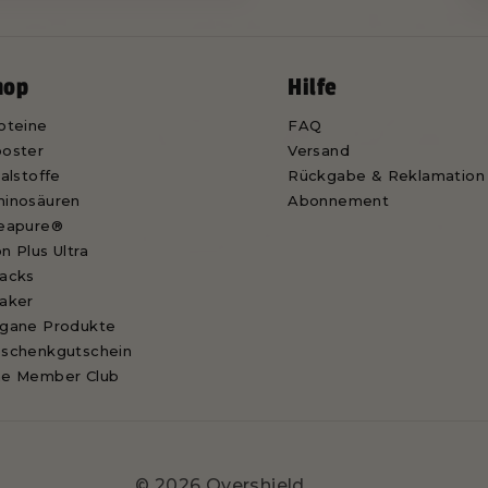
hop
Hilfe
oteine
FAQ
oster
Versand
talstoffe
Rückgabe & Reklamation
inosäuren
Abonnement
eapure®
n Plus Ultra
acks
aker
gane Produkte
schenkgutschein
e Member Club
© 2026 Overshield