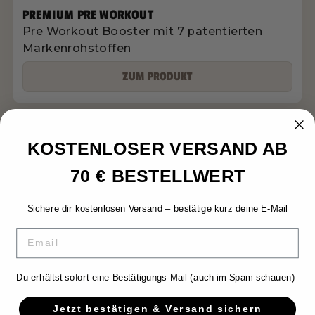
PREMIUM PRE WORKOUT
Pre Workout Booster mit 7 patentierten
Markenrohstoffen
ZUM PRODUKT
KOSTENLOSER VERSAND AB
70 € BESTELLWERT
Sichere dir kostenlosen Versand – bestätige kurz deine E-Mail
EMAIL
OVERSHIELD® SUPPLEMENTS
Du erhältst sofort eine Bestätigungs-Mail (auch im Spam schauen)
Made for ambitions, focus and daily
performance.
Jetzt bestätigen & Versand sichern