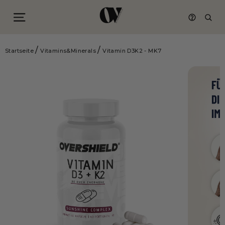
Seitennavigation
Such
Direkt
/
/
zum
Startseite
Vitamins&Minerals
Vitamin D3K2 - MK7
Inhalt