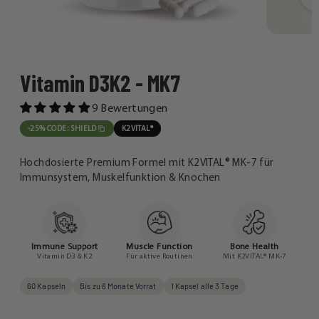
Vitamin D3K2 - MK7
9 Bewertungen
-25% CODE: SHIELD
K2VITAL®
Hochdosierte Premium Formel mit K2VITAL® MK-7 für
Immunsystem, Muskelfunktion & Knochen
Immune Support
Muscle Function
Bone Health
Vitamin D3 & K2
Für aktive Routinen
Mit K2VITAL® MK-7
60 Kapseln
Bis zu 6 Monate Vorrat
1 Kapsel alle 3 Tage