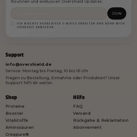
Routinen und exklusiven Overshield Updates.
JOIN
ICH MÖCHTE OVERSHIELD E-MAILS ERHALTEN UND KANN MICH
JEDERZEIT ABMELDEN.
Support
info@overshield.de
Service: Montag bis Freitag, 10 bis 16 Uhr
Fragen zu Bestellung, Einnahme oder Produkten? Unser
Support hilft dir weiter.
Shop
Hilfe
Proteine
FAQ
Booster
Versand
Vitalstoffe
Rückgabe & Reklamation
Aminosäuren
Abonnement
Creapure®