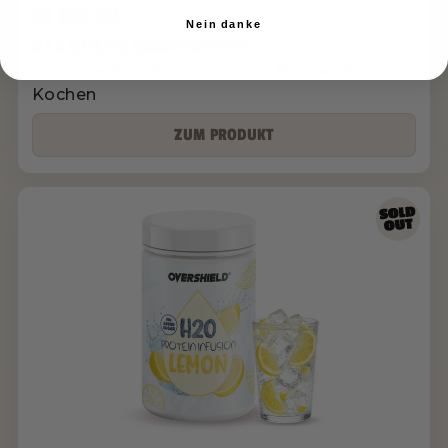
€18,00
AB
Nein danke
A LA CUISINE SAHNEPROTEIN
Cremige Protein-Sahne zum Backen &
Kochen
ZUM PRODUKT