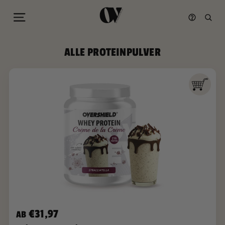
Seitennavigation
Such
Direkt
ALLE PROTEINPULVER
zum
Inhalt
€31,97
AB