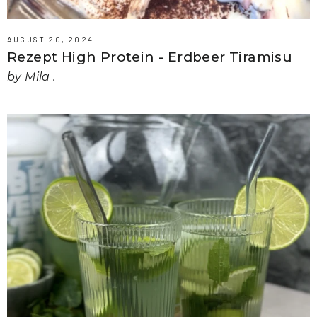
KOSTENLOSER VERSAND AB
70 € BESTELLWERT
AUGUST 20, 2024
Rezept High Protein - Erdbeer Tiramisu
Sichere dir kostenlosen Versand – bestätige kurz deine E-Mail
by Mila .
EMAIL
Du erhältst sofort eine Bestätigungs-Mail (auch im Spam schauen)
Jetzt bestätigen & Versand sichern
Nein danke